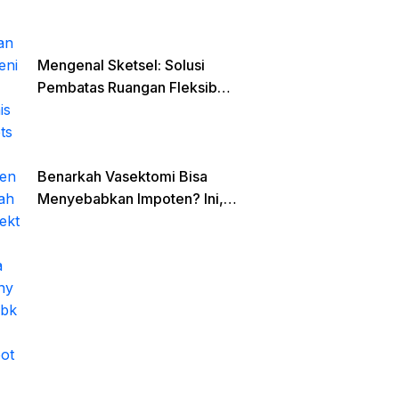
Mengenal Sketsel: Solusi
Pembatas Ruangan Fleksibel
untuk Hunian Minimalis dan
Open Space
Benarkah Vasektomi Bisa
Menyebabkan Impoten? Ini,
Faktanya!