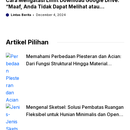
Cara Mengatasi Limit Download Google Drive:
“Maaf, Anda Tidak Dapat Melihat atau
Mendownload File Ini Sekarang”
Lintas Berita
December 4, 2024
Artikel Pilihan
Memahami Perbedaan Plesteran dan Acian:
Dari Fungsi Struktural Hingga Material
Finishing
Mengenal Sketsel: Solusi Pembatas Ruangan
Fleksibel untuk Hunian Minimalis dan Open
Space