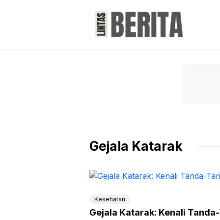
Skip
to
content
Gejala Katarak
Kesehatan
Gejala Katarak: Kenali Tand