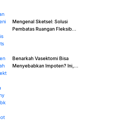
Mengenal Sketsel: Solusi
Pembatas Ruangan Fleksibel
untuk Hunian Minimalis dan
Open Space
Benarkah Vasektomi Bisa
Menyebabkan Impoten? Ini,
Faktanya!