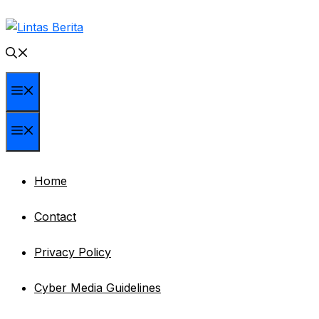
Skip
to
content
Menu
Menu
Home
Contact
Privacy Policy
Cyber Media Guidelines