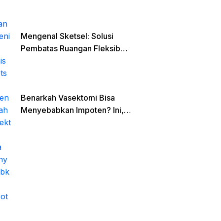
Mengenal Sketsel: Solusi
Pembatas Ruangan Fleksibel
untuk Hunian Minimalis dan
Open Space
Benarkah Vasektomi Bisa
Menyebabkan Impoten? Ini,
Faktanya!