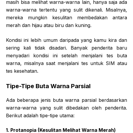
masih bisa melihat warna-warna lain, hanya saja ada
warna-warna tertentu yang sulit dikenali. Misalnya,
mereka mungkin kesulitan membedakan antara
merah dan hijau atau biru dan kuning.
Kondisi ini lebih umum daripada yang kamu kira dan
sering kali tidak disadari. Banyak penderita baru
menyadari kondisi ini setelah menjalani tes buta
warna, misalnya saat menjalani tes untuk SIM atau
tes kesehatan.
Tipe-Tipe Buta Warna Parsial
Ada beberapa jenis buta warna parsial berdasarkan
warna-warna yang sulit dibedakan oleh penderita.
Berikut adalah tipe-tipe utama:
1.
Protanopia (Kesulitan Melihat Warna Merah)