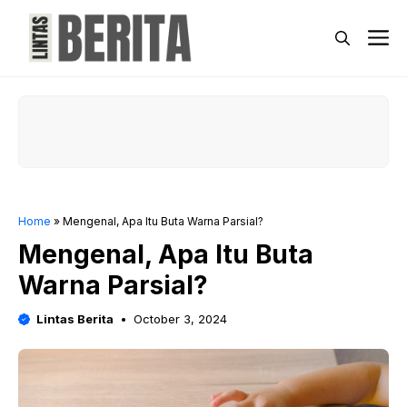
Skip
to
M
content
Home
»
Mengenal, Apa Itu Buta Warna Parsial?
Mengenal, Apa Itu Buta
Warna Parsial?
Lintas Berita
October 3, 2024