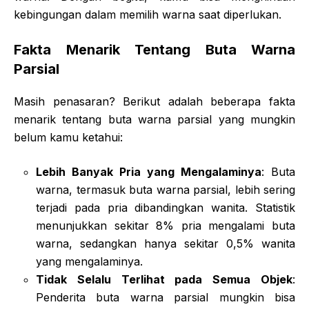
kebingungan dalam memilih warna saat diperlukan.
Fakta Menarik Tentang Buta Warna
Parsial
Masih penasaran? Berikut adalah beberapa fakta
menarik tentang buta warna parsial yang mungkin
belum kamu ketahui:
Lebih Banyak Pria yang Mengalaminya
: Buta
warna, termasuk buta warna parsial, lebih sering
terjadi pada pria dibandingkan wanita. Statistik
menunjukkan sekitar 8% pria mengalami buta
warna, sedangkan hanya sekitar 0,5% wanita
yang mengalaminya.
Tidak Selalu Terlihat pada Semua Objek
:
Penderita buta warna parsial mungkin bisa