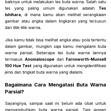
baiknya untuk melakukan tes buta warna. Salah satu
tes yang paling umum digunakan adalah
Tes
Ishihara
, di mana kamu akan melihat serangkaian
gambar atau angka dalam lingkaran yang tersusun
dari titik-titik warna.
Jika kamu tidak bisa melihat angka atau pola tertentu
dalam gambar, mungkin saja kamu mengalami buta
warna parsial. Beberapa tes buta warna lainnya
termasuk
Anomaloscope
dan
Farnsworth-Munsell
100 Hue Test
yang digunakan untuk mengidentifikasi
jenis dan tingkat buta warna yang dialami.
Bagaimana Cara Mengatasi Buta Warna
Parsial?
Sayangnya, sampai saat ini belum ada obat untuk
menyembuhkan buta warna parsial. Tapi jangan