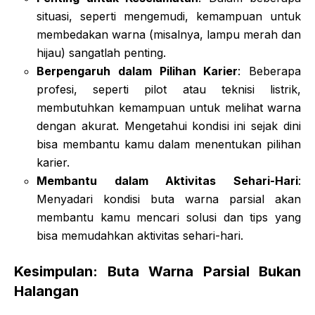
situasi, seperti mengemudi, kemampuan untuk
membedakan warna (misalnya, lampu merah dan
hijau) sangatlah penting.
Berpengaruh dalam Pilihan Karier
: Beberapa
profesi, seperti pilot atau teknisi listrik,
membutuhkan kemampuan untuk melihat warna
dengan akurat. Mengetahui kondisi ini sejak dini
bisa membantu kamu dalam menentukan pilihan
karier.
Membantu dalam Aktivitas Sehari-Hari
:
Menyadari kondisi buta warna parsial akan
membantu kamu mencari solusi dan tips yang
bisa memudahkan aktivitas sehari-hari.
Kesimpulan: Buta Warna Parsial Bukan
Halangan