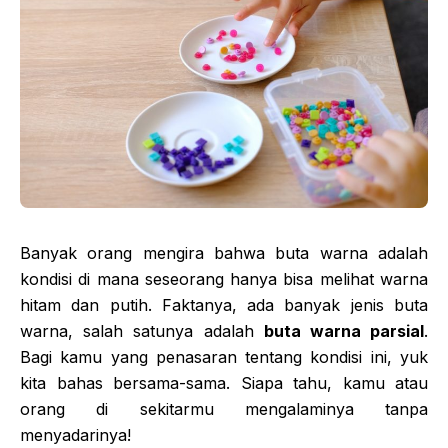
Banyak orang mengira bahwa buta warna adalah
kondisi di mana seseorang hanya bisa melihat warna
hitam dan putih. Faktanya, ada banyak jenis buta
warna, salah satunya adalah
buta warna parsial
.
Bagi kamu yang penasaran tentang kondisi ini, yuk
kita bahas bersama-sama. Siapa tahu, kamu atau
orang di sekitarmu mengalaminya tanpa
menyadarinya!