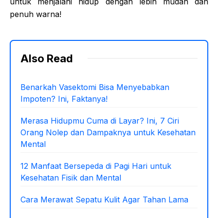
untuk menjalani hidup dengan lebih mudah dan
penuh warna!
Also Read
Benarkah Vasektomi Bisa Menyebabkan
Impoten? Ini, Faktanya!
Merasa Hidupmu Cuma di Layar? Ini, 7 Ciri
Orang Nolep dan Dampaknya untuk Kesehatan
Mental
12 Manfaat Bersepeda di Pagi Hari untuk
Kesehatan Fisik dan Mental
Cara Merawat Sepatu Kulit Agar Tahan Lama