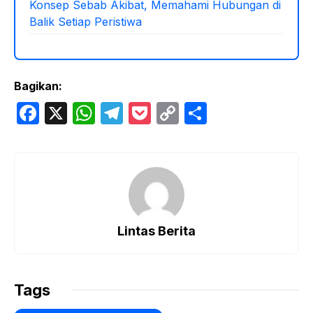
Konsep Sebab Akibat, Memahami Hubungan di
Balik Setiap Peristiwa
Bagikan:
F
X
W
T
P
C
S
a
h
el
o
o
h
c
at
e
c
p
ar
e
s
gr
k
y
e
b
A
a
et
Li
o
p
m
n
Lintas Berita
o
p
k
k
Tags