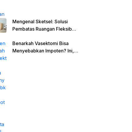
Mengenal Sketsel: Solusi
Pembatas Ruangan Fleksibel
untuk Hunian Minimalis dan
Benarkah Vasektomi Bisa
Open Space
Menyebabkan Impoten? Ini,
Faktanya!