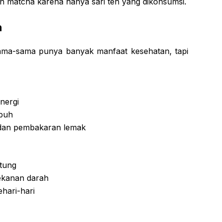
kan matcha karena hanya sari teh yang dikonsumsi.
n
ama-sama punya banyak manfaat kesehatan, tapi
nergi
ubuh
dan pembakaran lemak
tung
kanan darah
ehari-hari