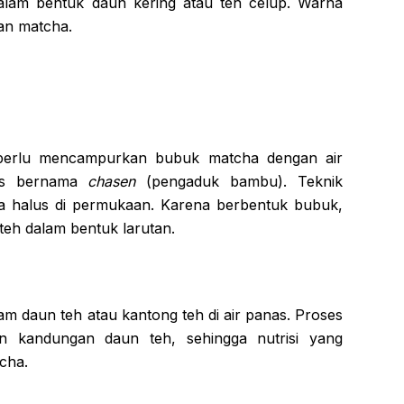
 dalam bentuk daun kering atau teh celup. Warna
kan matcha.
perlu mencampurkan bubuk matcha dengan air
us bernama
chasen
(pengaduk bambu). Teknik
a halus di permukaan. Karena berbentuk bubuk,
teh dalam bentuk larutan.
m daun teh atau kantong teh di air panas. Proses
an kandungan daun teh, sehingga nutrisi yang
cha.