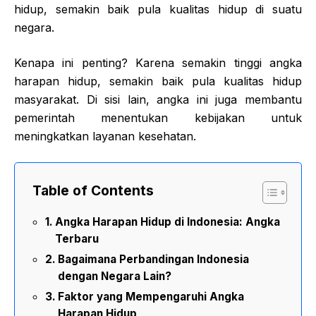
hidup, semakin baik pula kualitas hidup di suatu
negara.
Kenapa ini penting? Karena semakin tinggi angka
harapan hidup, semakin baik pula kualitas hidup
masyarakat. Di sisi lain, angka ini juga membantu
pemerintah menentukan kebijakan untuk
meningkatkan layanan kesehatan.
Table of Contents
Angka Harapan Hidup di Indonesia: Angka
Terbaru
Bagaimana Perbandingan Indonesia
dengan Negara Lain?
Faktor yang Mempengaruhi Angka
Harapan Hidup