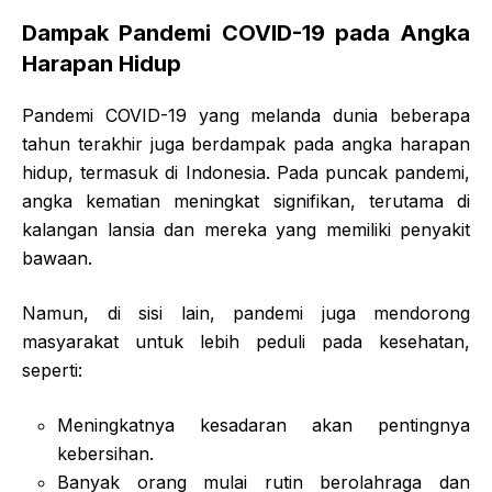
Dampak Pandemi COVID-19 pada Angka
Harapan Hidup
Pandemi COVID-19 yang melanda dunia beberapa
tahun terakhir juga berdampak pada angka harapan
hidup, termasuk di Indonesia. Pada puncak pandemi,
angka kematian meningkat signifikan, terutama di
kalangan lansia dan mereka yang memiliki penyakit
bawaan.
Namun, di sisi lain, pandemi juga mendorong
masyarakat untuk lebih peduli pada kesehatan,
seperti:
Meningkatnya kesadaran akan pentingnya
kebersihan.
Banyak orang mulai rutin berolahraga dan