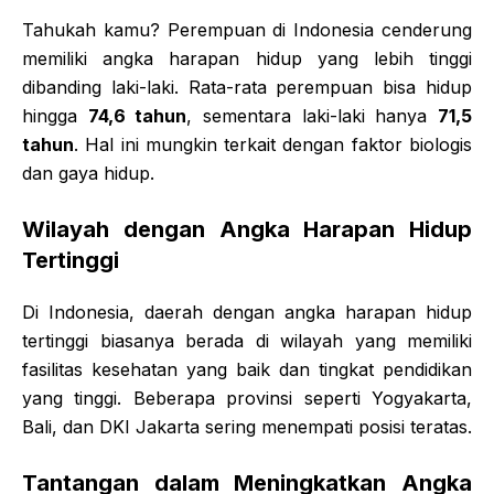
Tahukah kamu? Perempuan di Indonesia cenderung
memiliki angka harapan hidup yang lebih tinggi
dibanding laki-laki. Rata-rata perempuan bisa hidup
hingga
74,6 tahun
, sementara laki-laki hanya
71,5
tahun
. Hal ini mungkin terkait dengan faktor biologis
dan gaya hidup.
Wilayah dengan Angka Harapan Hidup
Tertinggi
Di Indonesia, daerah dengan angka harapan hidup
tertinggi biasanya berada di wilayah yang memiliki
fasilitas kesehatan yang baik dan tingkat pendidikan
yang tinggi. Beberapa provinsi seperti Yogyakarta,
Bali, dan DKI Jakarta sering menempati posisi teratas.
Tantangan dalam Meningkatkan Angka