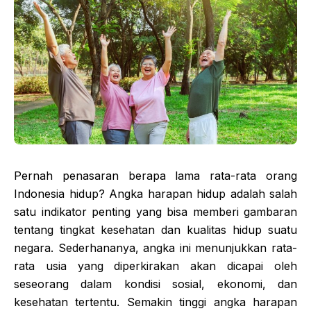
Pernah penasaran berapa lama rata-rata orang
Indonesia hidup? Angka harapan hidup adalah salah
satu indikator penting yang bisa memberi gambaran
tentang tingkat kesehatan dan kualitas hidup suatu
negara. Sederhananya, angka ini menunjukkan rata-
rata usia yang diperkirakan akan dicapai oleh
seseorang dalam kondisi sosial, ekonomi, dan
kesehatan tertentu. Semakin tinggi angka harapan