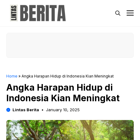
Skip
to
M
content
Home
»
Angka Harapan Hidup di Indonesia Kian Meningkat
Angka Harapan Hidup di
Indonesia Kian Meningkat
Lintas Berita
January 10, 2025