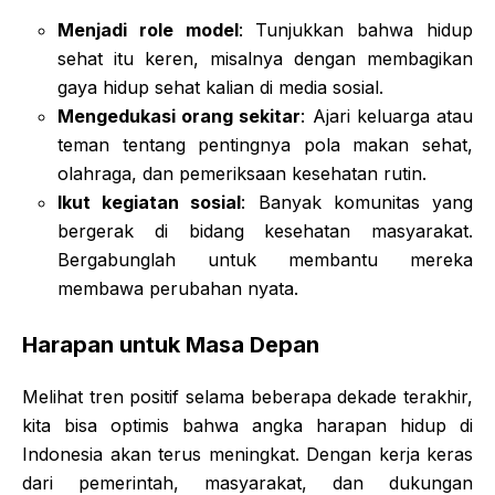
Menjadi role model
: Tunjukkan bahwa hidup
sehat itu keren, misalnya dengan membagikan
gaya hidup sehat kalian di media sosial.
Mengedukasi orang sekitar
: Ajari keluarga atau
teman tentang pentingnya pola makan sehat,
olahraga, dan pemeriksaan kesehatan rutin.
Ikut kegiatan sosial
: Banyak komunitas yang
bergerak di bidang kesehatan masyarakat.
Bergabunglah untuk membantu mereka
membawa perubahan nyata.
Harapan untuk Masa Depan
Melihat tren positif selama beberapa dekade terakhir,
kita bisa optimis bahwa angka harapan hidup di
Indonesia akan terus meningkat. Dengan kerja keras
dari pemerintah, masyarakat, dan dukungan