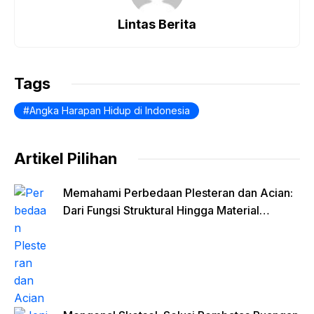
o
p
m
n
Lintas Berita
o
p
k
k
Tags
Angka Harapan Hidup di Indonesia
Artikel Pilihan
Memahami Perbedaan Plesteran dan Acian:
Dari Fungsi Struktural Hingga Material
Finishing