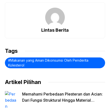
c
at
e
c
p
ar
e
s
gr
k
y
e
b
A
a
et
Li
o
p
m
n
Lintas Berita
o
p
k
k
Tags
Makanan yang Aman Dikonsumsi Oleh Penderita
Kolesterol
Artikel Pilihan
Memahami Perbedaan Plesteran dan Acian:
Dari Fungsi Struktural Hingga Material
Finishing