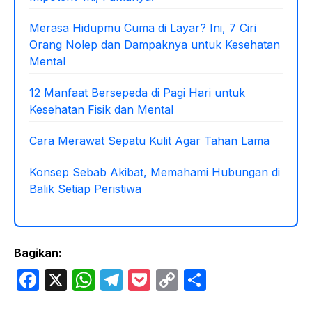
Merasa Hidupmu Cuma di Layar? Ini, 7 Ciri
Orang Nolep dan Dampaknya untuk Kesehatan
Mental
12 Manfaat Bersepeda di Pagi Hari untuk
Kesehatan Fisik dan Mental
Cara Merawat Sepatu Kulit Agar Tahan Lama
Konsep Sebab Akibat, Memahami Hubungan di
Balik Setiap Peristiwa
Bagikan:
F
X
W
T
P
C
S
a
h
el
o
o
h